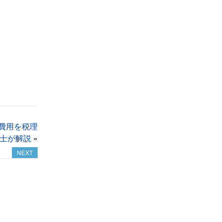
費用を税理
士が解説
»